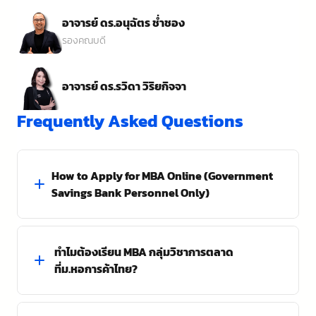
อาจารย์ ดร.อนุฉัตร ช่ำชอง
รองคณบดี
อาจารย์ ดร.รวิดา วิริยกิจจา
Frequently Asked Questions
How to Apply for MBA Online (Government
Savings Bank Personnel Only)
Admission for First Semester, Academic Year
ทำไมต้องเรียน MBA กลุ่มวิชาการตลาด
2025
ที่ม.หอการค้าไทย?
http://reg.utcc.ac.th/registrar/appbioentryconfigregis.as
avs1005732623=1
– เรียนรู้ทั้งทฤษฎีและประสบการณ์ด้านการตลาดดิจิทัล
1. Select Thai Student