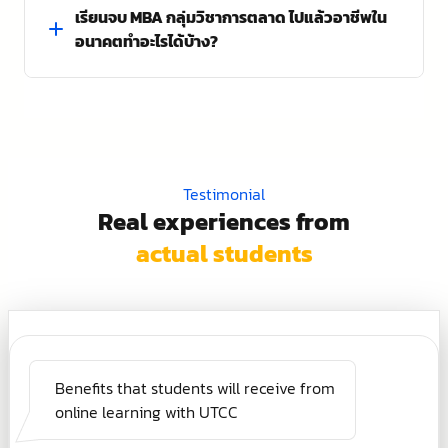
เรียนจบ MBA กลุ่มวิชาการตลาด ไปแล้วอาชีพใน
(Digital Marketing Analytics) เพื่อวิเคราะห์และเข้าใจ
2. Fill in basic personal information
พฤติกรรมผู้บริโภค หลักคิดการวิจัยการตลาด
อนาคตทำอะไรได้บ้าง?
3. Select the left menu “Apply for Further
– เพื่อมองหาวิธีการสื่อสารการตลาดในยุคดิจิทัล การ
Studies”
รู้จักเครื่องมือทางการตลาดเพื่อวิเคราะห์ลูกค้า
4. Choose Master’s Degree (MBA Online/Alpha
จัดการฝ่ายการตลาด / นักวางแผนกลยุทธ์ทางการ
(Customer Data Analytics)
MBA)
ตลาด
– วางกลยุทธ์การตลาดอย่างเท่าทันพฤติกรรมผู้บริโภค
5. Complete all required information
นักวิจัยตลาด / นักวิเคราะห์การตลาด
และเทรนด์ใหม่ (Consumer Behavior Strategies and
6. Click Next
ที่ปรึกษาด้านการตลาดหรือนักวิชาการด้านการตลาด
New Trends)
7. Select Master’s Degree (MBA Online/Alpha
Testimonial
นักการตลาดดิจิทัล / นักสื่อสารเนื้อหาทางการตลาด /
– ออกแบบแผนการตลาดเพื่อสร้างโอกาสทางธุรกิจ
MBA)
Real experiences from
นักประชาสัมพันธ์ / นักโฆษณา
(Business Opportunities)
8. First Semester, Academic Year 2025
งานบริหารความเสี่ยงด้านตลาด (Market Risk
– เข้าใจการสร้างและบริหารแบรนด์เชิงกลยุทธ์ การ
actual students
9. Select the cart on the program page
Management Department)
พัฒนาสินค้าและแพลตฟอร์มใหม่ ๆ (Create and
(Government Savings Bank Personnel)
Manage Strategic Brands) รวมถึงการทำงานกับ
10. Confirm application
Media Agency
11. Print application form
– เข้าใจและออกแบบ Content Marketing บน Online
12. Submit application form to staff
Platform ผ่าน Creative Format ได้อย่างมืออาชีพ
13. Pay deposit of 5,000 baht (contact staff)
– เข้าใจและวิเคราะห์การทำงานของ SEO และ SEM และ
14. Provide Line ID for staff to add to group
Benefits that students will receive from
กำหนด Key Message ได้อย่างเหมาะสม
15. Submit application documents, contact staff
online learning with UTCC
วิเคราะห์ทิศทางการตลาด
for details