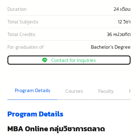
Duration
24 เดือน
Total Subjects
12 วิชา
Total Credits
36 หน่วยกิต
For graduates of
Bachelor’s Degree
Contact for Inquiries
Program Details
Courses
Faculty
FAQ
Program Details
MBA Online กลุ่มวิชาการตลาด