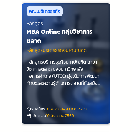
คณะบริหารธุรกิจ
หลักสูตร
MBA Online กลุ่มวิชาการ
ตลาด
หลักสูตรบริหารธุรกิจมหาบัณฑิต
หลักสูตรบริหารธุรกิจมหาบัณฑิต สาขา
วิชาการตลาด ของมหาวิทยาลัย
หอการค้าไทย (UTCC) มุ่งเน้นการพัฒนา
ทักษะและความรู้ด้านการตลาดที่ทันสมัย
เพื่อเตรียมความพร้อมให้กับนักศึกษาในการ
เป็นผู้นำทางธุรกิจในยุคดิจิทัล ด้วยการเรียน
รู้จากผู้เชี่ยวชาญและการปฏิบัติจริง
รับสมัคร
1 ก.ค. 2568-20 ก.ค. 2569
นักศึกษาจะได้รับประสบการณ์ที่มีคุณค่าและ
เปิดเทอม
10 สิงหาคม 2569
สามารถนำไปประยุกต์ใช้ในโลกธุรกิจได้อย่าง
มีประสิทธิภาพ