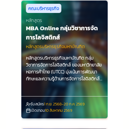
คณะบริหารธุรกิจ
หลักสูตร
MBA Online กลุ่มวิชาการจัด
การโลจิสติกส์
หลักสูตรบริหารธุรกิจมหาบัณฑิต
หลักสูตรบริหารธุรกิจมหาบัณฑิต กลุ่ม
วิชาการจัดการโลจิสติกส์ ของมหาวิทยาลัย
หอการค้าไทย (UTCC) มุ่งเน้นการพัฒนา
ทักษะและความรู้ด้านการจัดการโลจิสติกส์ที่
ทันสมัย เพื่อเตรียมความพร้อมให้กับ
นักศึกษาในการเป็นผู้นำทางธุรกิจในยุค
ดิจิทัล ด้วยการเรียนรู้จากผู้เชี่ยวชาญและ
รับสมัคร
1 ก.ย. 2568-20 ก.ค. 2569
การปฏิบัติจริง นักศึกษาจะได้รับ
เปิดเทอม
10 สิงหาคม 2569
ประสบการณ์ที่มีคุณค่าและสามารถนำไป
ประยุกต์ใช้ในโลกธุรกิจได้อย่างมี
ประสิทธิภาพ