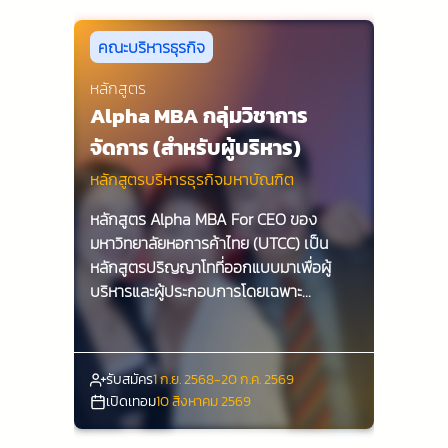
คณะบริหารธุรกิจ
หลักสูตร
Alpha MBA กลุ่มวิชาการ
จัดการ (สำหรับผู้บริหาร)
หลักสูตรบริหารธุรกิจมหาบัณฑิต
หลักสูตร Alpha MBA For CEO ของ
มหาวิทยาลัยหอการค้าไทย (UTCC) เป็น
หลักสูตรปริญญาโทที่ออกแบบมาเพื่อผู้
บริหารและผู้ประกอบการโดยเฉพาะ
หลักสูตรนี้มีระยะเวลาเรียน 1 ปี โดยเรียนทุก
วันอาทิตย์ในรูปแบบ Hybrid Learning
หลักสูตรประกอบด้วย 12 วิชา รวม 36
รับสมัคร
1 ก.ย. 2568-20 ก.ค. 2569
หน่วยกิต ผู้เรียนจะได้รับความรู้และ
เปิดเทอม
10 สิงหาคม 2569
ประสบการณ์ตรงจากผู้สอนที่มีความ
เชี่ยวชาญในสาขาต่าง ๆ นอกจากนี้ยังมีการ