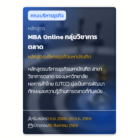
คณะบริหารธุรกิจ
หลักสูตร
MBA Online กลุ่มวิชาการ
ตลาด
หลักสูตรบริหารธุรกิจมหาบัณฑิต
หลักสูตรบริหารธุรกิจมหาบัณฑิต สาขา
วิชาการตลาด ของมหาวิทยาลัย
หอการค้าไทย (UTCC) มุ่งเน้นการพัฒนา
ทักษะและความรู้ด้านการตลาดที่ทันสมัย
เพื่อเตรียมความพร้อมให้กับนักศึกษาในการ
เป็นผู้นำทางธุรกิจในยุคดิจิทัล ด้วยการเรียน
รู้จากผู้เชี่ยวชาญและการปฏิบัติจริง
รับสมัคร
1 ก.ค. 2568-20 ก.ค. 2569
นักศึกษาจะได้รับประสบการณ์ที่มีคุณค่าและ
เปิดเทอม
10 สิงหาคม 2569
สามารถนำไปประยุกต์ใช้ในโลกธุรกิจได้อย่าง
มีประสิทธิภาพ