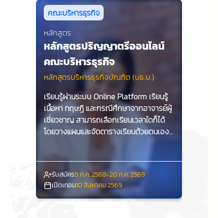
คณะบริหารธุรกิจ
หลักสูตร
หลักสูตรปริญญาตรีออนไลน์
คณะบริหารธุรกิจ
หลักสูตรบริหารธุรกิจบัณฑิต (บธ.บ.)
เรียนรู้ผ่านระบบ Online Platform เรียนรู้
เนื้อหา ทฤษฎี และกรณีศึกษาจากอาจารย์ผู้
เชี่ยวชาญ สามารถเลือกเรียนเวลาใดก็ได้
โดยวางแผนและจัดตารางเรียนด้วยตนเอง
ทำรายงาน การบ้าน และส่งการบ้านผ่าน
ระบบออนไลน์ มีอาจารย์คอยให้คำปรึกษา
เกี่ยวกับเนื้อหาบทเรียนและมีเจ้าหน้าที่คอย
รับสมัคร
9 ก.ค. 2568-20 ก.ค. 2569
ช่วยเหลือในด้านต่างๆ
เปิดเทอม
10 สิงหาคม 2569