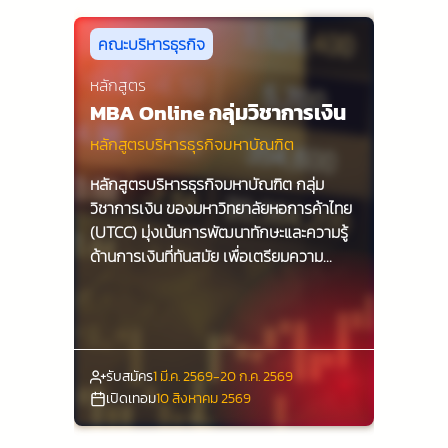
เรียนรู้ผ่านการทำ Workshop และการเรียน
ทฤษฎีผ่านออนไลน์
คณะบริหารธุรกิจ
หลักสูตร
MBA Online กลุ่มวิชาการเงิน
หลักสูตรบริหารธุรกิจมหาบัณฑิต
หลักสูตรบริหารธุรกิจมหาบัณฑิต กลุ่ม
วิชาการเงิน ของมหาวิทยาลัยหอการค้าไทย
(UTCC) มุ่งเน้นการพัฒนาทักษะและความรู้
ด้านการเงินที่ทันสมัย เพื่อเตรียมความ
พร้อมให้กับนักศึกษาในการเป็นผู้นำทาง
ธุรกิจในยุคดิจิทัล ด้วยการเรียนรู้จากผู้
เชี่ยวชาญและการปฏิบัติจริง นักศึกษาจะได้
รับประสบการณ์ที่มีคุณค่าและสามารถนำไป
ประยุกต์ใช้ในโลกธุรกิจได้อย่างมี
รับสมัคร
1 มี.ค. 2569-20 ก.ค. 2569
ประสิทธิภาพ
เปิดเทอม
10 สิงหาคม 2569