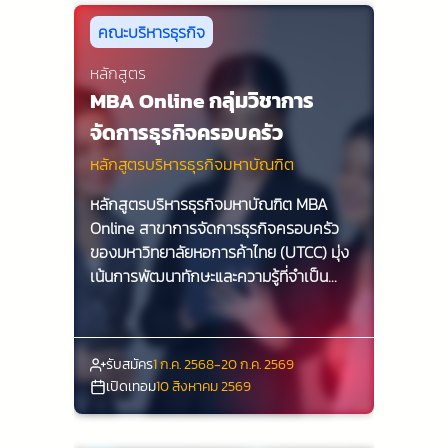
คณะบริหารธุรกิจ
หลักสูตร
MBA Online กลุ่มวิชาการ
จัดการธุรกิจครอบครัว
หลักสูตรบริหารธุรกิจมหาบัณฑิต
หลักสูตรบริหารธุรกิจมหาบัณฑิต MBA
Online สาขาการจัดการธุรกิจครอบครัว
ของมหาวิทยาลัยหอการค้าไทย (UTCC) มุ่ง
เน้นการพัฒนาทักษะและความรู้ที่จำเป็น
สำหรับการบริหารและพัฒนาธุรกิจ
ครอบครัวในยุคดิจิทัล นักศึกษาจะได้เรียนรู้
ทั้งทฤษฎีและการปฏิบัติจริงจากผู้เชี่ยวชาญ
รับสมัคร
1 ก.ค. 2568-20 ก.ค. 2569
ในสาขานี้ เพื่อเตรียมความพร้อมในการเป็น
เปิดเทอม
10 สิงหาคม 2569
ผู้นำที่มีประสิทธิภาพในธุรกิจครอบครัว