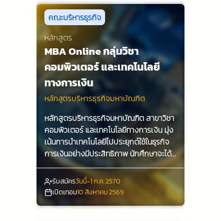
คณะบริหารธุรกิจ
หลักสูตร
MBA Online กลุ่มวิชา
คอมพิวเตอร์ และเทคโนโลยี
ทางการเงิน
หลักสูตรบริหารธุรกิจมหาบัณฑิต
หลักสูตรบริหารธุรกิจมหาบัณฑิต สาขาวิชา
คอมพิวเตอร์ และเทคโนโลยีทางการเงิน มุ่ง
เน้นการนำเทคโนโลยีไปประยุกต์ใช้ในธุรกิจ
การเงินอย่างมีประสิทธิภาพ นักศึกษาจะได้
เรียนรู้ทั้งทฤษฎีและการปฏิบัติจริงจากผู้
เชี่ยวชาญในสาขานี้ เพื่อเตรียมความพร้อม
รับสมัคร
วันนี้-1 ก.ค. 2570
ในการเป็นผู้นำในยุคดิจิทัล
เปิดเทอม
10 สิงหาคม 2569