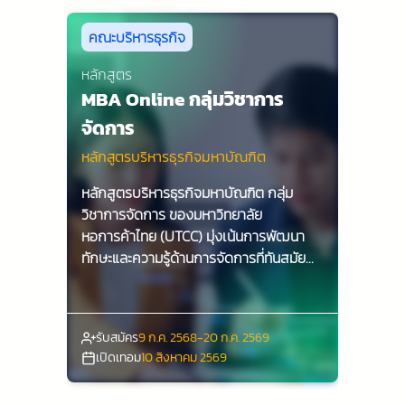
คณะบริหารธุรกิจ
หลักสูตร
MBA Online กลุ่มวิชาการ
จัดการ
หลักสูตรบริหารธุรกิจมหาบัณฑิต
หลักสูตรบริหารธุรกิจมหาบัณฑิต กลุ่ม
วิชาการจัดการ ของมหาวิทยาลัย
หอการค้าไทย (UTCC) มุ่งเน้นการพัฒนา
ทักษะและความรู้ด้านการจัดการที่ทันสมัย
เพื่อเตรียมความพร้อมให้กับนักศึกษาในการ
เป็นผู้นำทางธุรกิจในยุคดิจิทัล ด้วยการเรียน
รู้จากผู้เชี่ยวชาญและการปฏิบัติจริง
รับสมัคร
9 ก.ค. 2568-20 ก.ค. 2569
นักศึกษาจะได้รับประสบการณ์ที่มีคุณค่าและ
เปิดเทอม
10 สิงหาคม 2569
สามารถนำไปประยุกต์ใช้ในโลกธุรกิจได้อย่าง
มีประสิทธิภาพ