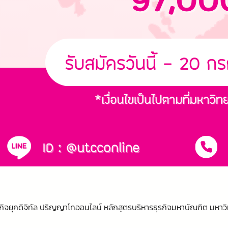
จยุคดิจิทัล ปริญญาโทออนไลน์ หลักสูตรบริหารธุรกิจมหาบัณฑิต มหาวิท