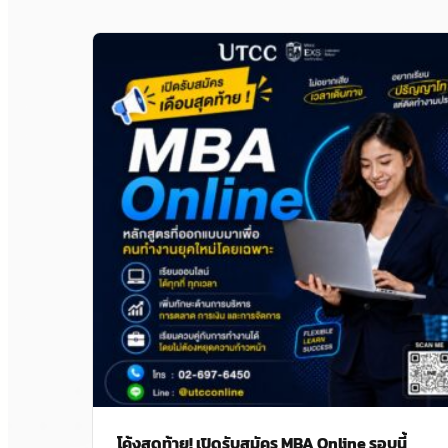
โค้งสุดท้าย! เปิดรับสมัคร MBA Online รอบนี้