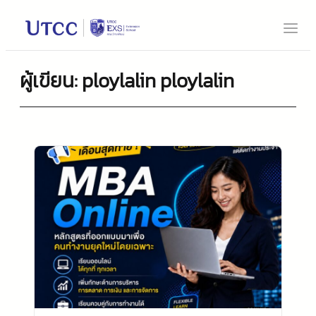
ข้าม
ไป
ยัง
เนื้อหา
ผู้เขียน:
ploylalin ploylalin