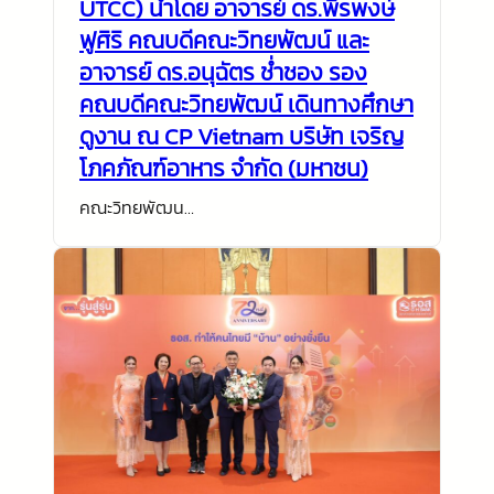
UTCC) นำโดย อาจารย์ ดร.พีรพงษ์
ฟูศิริ คณบดีคณะวิทยพัฒน์ และ
อาจารย์ ดร.อนุฉัตร ช่ำชอง รอง
คณบดีคณะวิทยพัฒน์ เดินทางศึกษา
ดูงาน ณ CP Vietnam บริษัท เจริญ
โภคภัณฑ์อาหาร จำกัด (มหาชน)
คณะวิทยพัฒน…