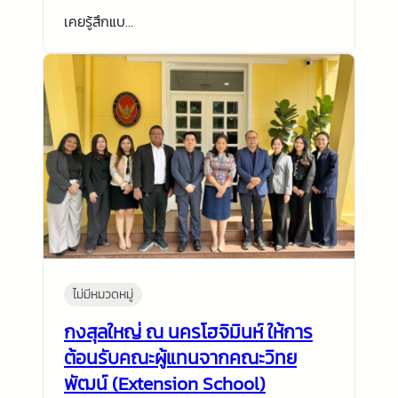
เคยรู้สึกแบ…
ไม่มีหมวดหมู่
กงสุลใหญ่ ณ นครโฮจิมินห์ ให้การ
ต้อนรับคณะผู้แทนจากคณะวิทย
พัฒน์ (Extension School)